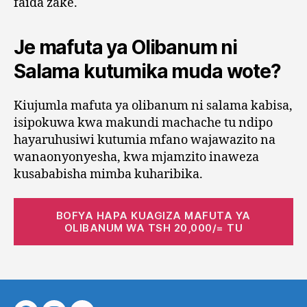
faida zake.
Je mafuta ya Olibanum ni
Salama kutumika muda wote?
Kiujumla mafuta ya olibanum ni salama kabisa,
isipokuwa kwa makundi machache tu ndipo
hayaruhusiwi kutumia mfano wajawazito na
wanaonyonyesha, kwa mjamzito inaweza
kusababisha mimba kuharibika.
BOFYA HAPA KUAGIZA MAFUTA YA
OLIBANUM WA TSH 20,000/= TU