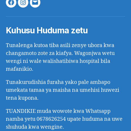
Facebook
Instagram
Email
Kuhusu Huduma zetu
Tunalenga kutoa tiba asili zenye ubora kwa
changamoto zote za kiafya. Wagonjwa wetu
wengi ni wale walishatibiwa hospital bila
mafanikio.
Tunakurudishia furaha yako pale ambapo
umekata tamaa ya maisha na umehisi huwezi
tena kupona.
TUANDIKIE muda wowote kwa Whatsapp
namba yetu 0678626254 upate huduma na uwe
shuhuda kwa wengine.