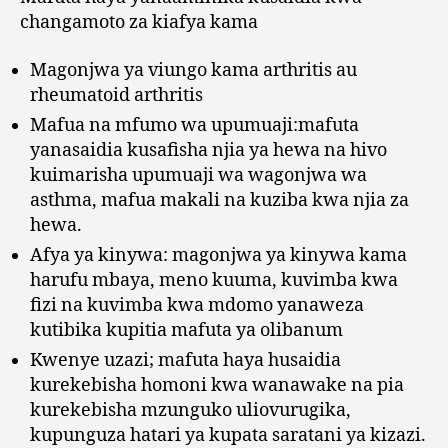
changamoto za kiafya kama
Magonjwa ya viungo kama arthritis au
rheumatoid arthritis
Mafua na mfumo wa upumuaji:mafuta
yanasaidia kusafisha njia ya hewa na hivo
kuimarisha upumuaji wa wagonjwa wa
asthma, mafua makali na kuziba kwa njia za
hewa.
Afya ya kinywa: magonjwa ya kinywa kama
harufu mbaya, meno kuuma, kuvimba kwa
fizi na kuvimba kwa mdomo yanaweza
kutibika kupitia mafuta ya olibanum
Kwenye uzazi; mafuta haya husaidia
kurekebisha homoni kwa wanawake na pia
kurekebisha mzunguko uliovurugika,
kupunguza hatari ya kupata saratani ya kizazi.