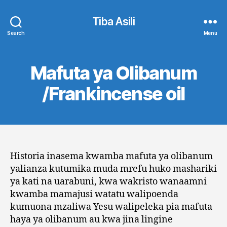
Tiba Asili
Search
Menu
Mafuta ya Olibanum
/Frankincense oil
Historia inasema kwamba mafuta ya olibanum
yalianza kutumika muda mrefu huko mashariki
ya kati na uarabuni, kwa wakristo wanaamni
kwamba mamajusi watatu walipoenda
kumuona mzaliwa Yesu walipeleka pia mafuta
haya ya olibanum au kwa jina lingine