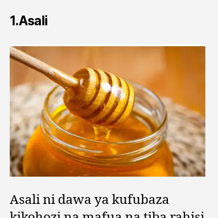
1.Asali
Asali ni dawa ya kufubaza
kikohozi na mafua na tiba rahisi