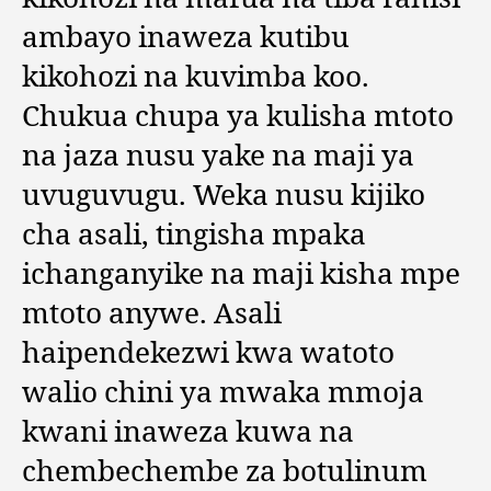
ambayo inaweza kutibu
kikohozi na kuvimba koo.
Chukua chupa ya kulisha mtoto
na jaza nusu yake na maji ya
uvuguvugu. Weka nusu kijiko
cha asali, tingisha mpaka
ichanganyike na maji kisha mpe
mtoto anywe. Asali
haipendekezwi kwa watoto
walio chini ya mwaka mmoja
kwani inaweza kuwa na
chembechembe za botulinum