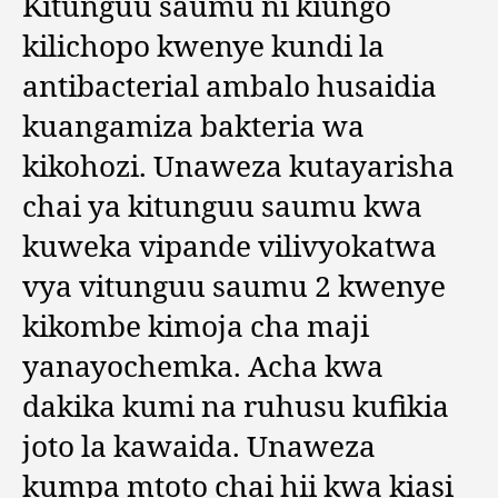
Kitunguu saumu ni kiungo
kilichopo kwenye kundi la
antibacterial ambalo husaidia
kuangamiza bakteria wa
kikohozi. Unaweza kutayarisha
chai ya kitunguu saumu kwa
kuweka vipande vilivyokatwa
vya vitunguu saumu 2 kwenye
kikombe kimoja cha maji
yanayochemka. Acha kwa
dakika kumi na ruhusu kufikia
joto la kawaida. Unaweza
kumpa mtoto chai hii kwa kiasi