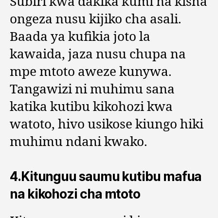
Subiri kwa dakika kumi na kisha
ongeza nusu kijiko cha asali.
Baada ya kufikia joto la
kawaida, jaza nusu chupa na
mpe mtoto aweze kunywa.
Tangawizi ni muhimu sana
katika kutibu kikohozi kwa
watoto, hivo usikose kiungo hiki
muhimu ndani kwako.
4.Kitunguu saumu kutibu mafua
na kikohozi cha mtoto