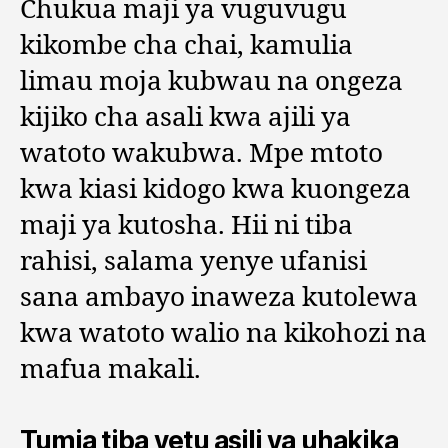
Chukua maji ya vuguvugu
kikombe cha chai, kamulia
limau moja kubwau na ongeza
kijiko cha asali kwa ajili ya
watoto wakubwa. Mpe mtoto
kwa kiasi kidogo kwa kuongeza
maji ya kutosha. Hii ni tiba
rahisi, salama yenye ufanisi
sana ambayo inaweza kutolewa
kwa watoto walio na kikohozi na
mafua makali.
Tumia tiba yetu asili ya uhakika