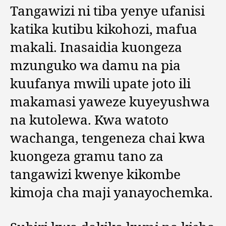
Tangawizi ni tiba yenye ufanisi
katika kutibu kikohozi, mafua
makali. Inasaidia kuongeza
mzunguko wa damu na pia
kuufanya mwili upate joto ili
makamasi yaweze kuyeyushwa
na kutolewa. Kwa watoto
wachanga, tengeneza chai kwa
kuongeza gramu tano za
tangawizi kwenye kikombe
kimoja cha maji yanayochemka.