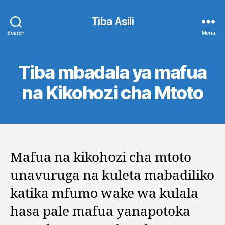
Tiba Asili
Search
Menu
Tiba mbadala ya mafua
na Kikohozi cha Mtoto
Mafua na kikohozi cha mtoto
unavuruga na kuleta mabadiliko
katika mfumo wake wa kulala
hasa pale mafua yanapotoka