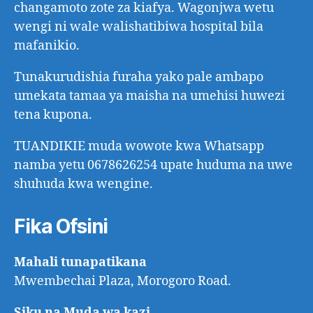
changamoto zote za kiafya. Wagonjwa wetu
wengi ni wale walishatibiwa hospital bila
mafanikio.
Tunakurudishia furaha yako pale ambapo
umekata tamaa ya maisha na umehisi huwezi
tena kupona.
TUANDIKIE muda wowote kwa Whatsapp
namba yetu 0678626254 upate huduma na uwe
shuhuda kwa wengine.
Fika Ofsini
Mahali tunapatikana
Mwembechai Plaza, Morogoro Road.
Siku na Muda wa kazi