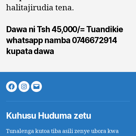
halitajirudia tena.
Dawa ni Tsh 45,000/= Tuandikie
whatsapp namba 0746672914
kupata dawa
Facebook
Instagram
Email
Kuhusu Huduma zetu
Tunalenga kutoa tiba asili zenye ubora kwa