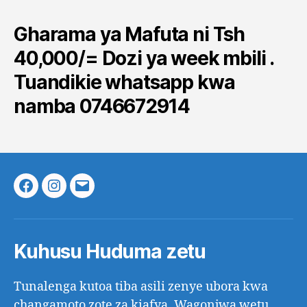
Gharama ya Mafuta ni Tsh
40,000/= Dozi ya week mbili .
Tuandikie whatsapp kwa
namba 0746672914
Facebook
Instagram
Email
Kuhusu Huduma zetu
Tunalenga kutoa tiba asili zenye ubora kwa
changamoto zote za kiafya. Wagonjwa wetu