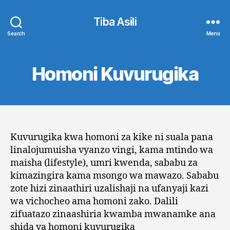
Tiba Asili
Search
Menu
Homoni Kuvurugika
Kuvurugika kwa homoni za kike ni suala pana
linalojumuisha vyanzo vingi, kama mtindo wa
maisha (lifestyle), umri kwenda, sababu za
kimazingira kama msongo wa mawazo. Sababu
zote hizi zinaathiri uzalishaji na ufanyaji kazi
wa vichocheo ama homoni zako. Dalili
zifuatazo zinaashiria kwamba mwanamke ana
shida ya homoni kuvurugika