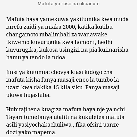
Mafuta ya rose na olibanum
Mafuta haya yamekuwa yakitumika kwa muda
mrefu zaidi ya miaka 2000, katika kutibu
changamoto mbalimbali za wanawake
ikiwemo kuvurugika kwa homoni, hedhi
kuvurugika, kukosa usingizi na pia kuimarisha
hamu ya tendo la ndoa.
Jinsi ya kutumia: chovya kiasi kidogo cha
mafuta kisha fanya masaji eneo la tumbo la
uzazi kwa dakika 15 kila siku. Fanya masaji
ukiwa hujashiba.
Huhitaji tena kuagiza mafuta haya nje ya nchi.
Tayari tumefanya utafiti na kukuletea mafuta
asili yasiyochakachuliwa , fika ofsini uanze
dozi yako mapema.